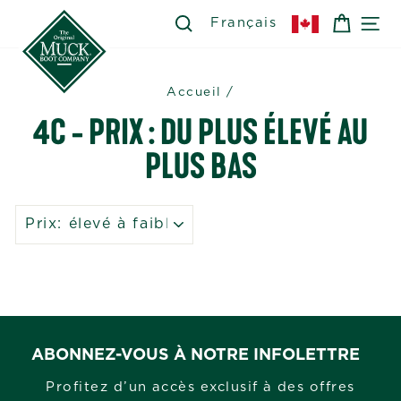
Passer
SEARCH
RECHERCHER
PANIE
NA
Français
au
contenu
Accueil
/
4C - PRIX : DU PLUS ÉLEVÉ AU
PLUS BAS
APPLIQUER
ABONNEZ-VOUS À NOTRE INFOLETTRE
Profitez d’un accès exclusif à des offres