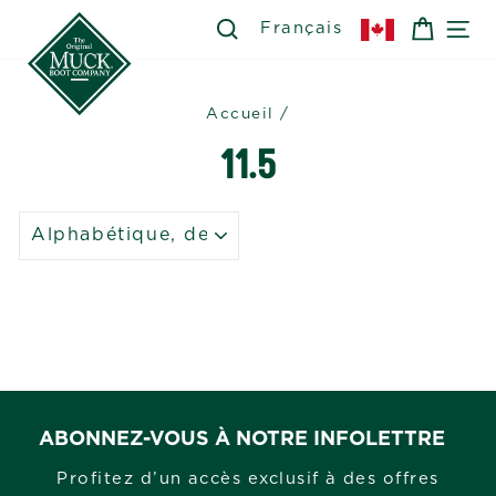
Passer
SEARCH
RECHERCHER
PANIE
NA
Français
au
contenu
Accueil
/
11.5
APPLIQUER
ABONNEZ-VOUS À NOTRE INFOLETTRE
Profitez d’un accès exclusif à des offres