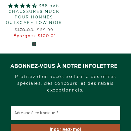
386 avis
CHAUSSURES MUCK
POUR HOMMES
OUTSCAPE LOW NOIR
Prix
Prix
$170.00
$69.99
régulier
réduit
Épargnez $100.01
ABONNEZ-VOUS À NOTRE INFOLETTRE
Profitez d’un accès exclusif à des offres
spéciales, des concours, et des rabais
exceptionnels.