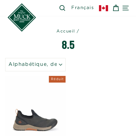
Passer
SEARCH
RECHERCHER
PANIE
NA
Français
au
contenu
Accueil
/
8.5
APPLIQUER
Réduit