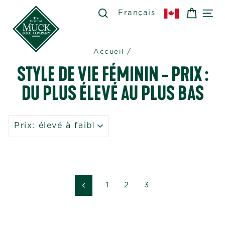
Passer
SEARCH
RECHERCHER
PANIE
NA
Français
au
contenu
Accueil
/
STYLE DE VIE FÉMININ - PRIX :
DU PLUS ÉLEVÉ AU PLUS BAS
APPLIQUER
1
2
3
Précédent