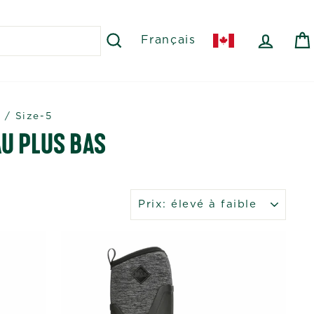
RECHERCHER
SE C
Français
s
/
Size-5
 AU PLUS BAS
APPLIQUER