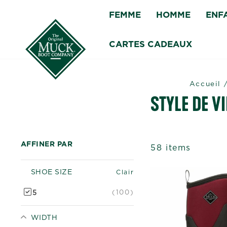
Passer
FEMME
HOMME
ENF
au
contenu
CARTES CADEAUX
Accueil
STYLE DE VI
AFFINER PAR
58 items
SHOE SIZE
Clair
(100)
5
WIDTH