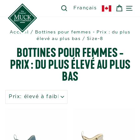
Passer
SEARCH
RECHERCHER
PANIE
NA
Français
au
contenu
Accueil
/
Bottines pour femmes - Prix : du plus
élevé au plus bas
/
Size-8
BOTTINES POUR FEMMES -
PRIX : DU PLUS ÉLEVÉ AU PLUS
BAS
APPLIQUER