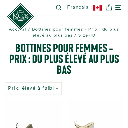
Passer
SEARCH
RECHERCHER
PANIE
NA
Français
au
contenu
Accueil
/
Bottines pour femmes - Prix : du plus
élevé au plus bas
/
Size-10
BOTTINES POUR FEMMES -
PRIX : DU PLUS ÉLEVÉ AU PLUS
BAS
APPLIQUER