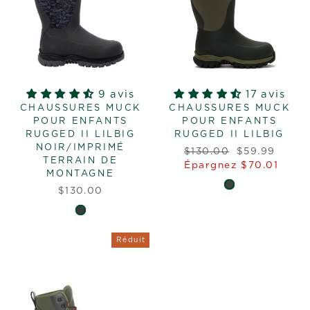
9 avis
17 avis
CHAUSSURES MUCK
CHAUSSURES MUCK
POUR ENFANTS
POUR ENFANTS
RUGGED II LILBIG
RUGGED II LILBIG
NOIR/IMPRIMÉ
Prix
Prix
$130.00
$59.99
TERRAIN DE
régulier
réduit
Épargnez $70.01
MONTAGNE
$130.00
Réduit