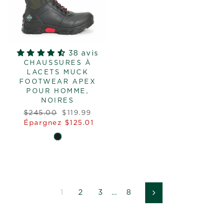
38 avis
CHAUSSURES À
LACETS MUCK
FOOTWEAR APEX
POUR HOMME,
NOIRES
Prix
Prix
$245.00
$119.99
régulier
réduit
Épargnez $125.01
1
2
3
…
8
Suivant