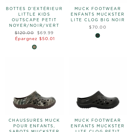
BOTTES D'EXTÉRIEUR
MUCK FOOTWEAR
LITTLE KIDS
ENFANTS MUCKSTER
OUTSCAPE PETIT
LITE CLOG BIG NOIR
NOYER/NOIR/VERT
$70.00
Prix
Prix
$120.00
$69.99
régulier
réduit
Épargnez $50.01
CHAUSSURES MUCK
MUCK FOOTWEAR
POUR ENFANTS,
ENFANTS MUCKSTER
SABOTS MUCKSTER
LITE CLOG PETIT