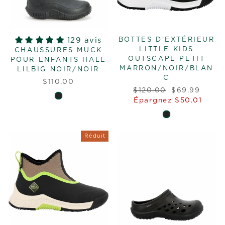
129 avis
BOTTES D'EXTÉRIEUR
LITTLE KIDS
CHAUSSURES MUCK
OUTSCAPE PETIT
POUR ENFANTS HALE
MARRON/NOIR/BLAN
LILBIG NOIR/NOIR
C
$110.00
Prix
Prix
$120.00
$69.99
régulier
réduit
Épargnez $50.01
Réduit