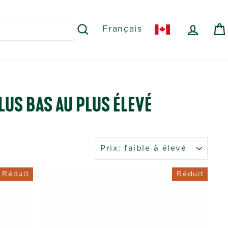
RECHERCHER
SE C
Français
US BAS AU PLUS ÉLEVÉ
APPLIQUER
Réduit
Réduit