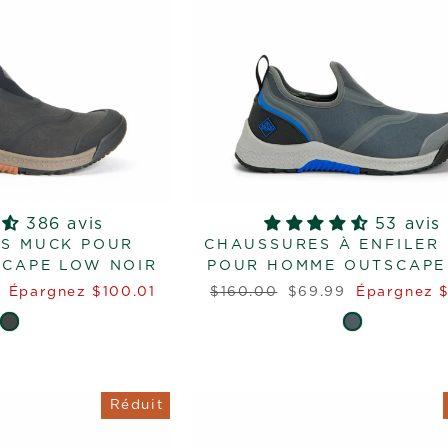
386 avis
53 avis
S MUCK POUR
CHAUSSURES À ENFILER
CAPE LOW NOIR
POUR HOMME OUTSCAPE
Prix
Prix
9
Épargnez $100.01
$160.00
$69.99
Épargnez 
régulier
réduit
Réduit