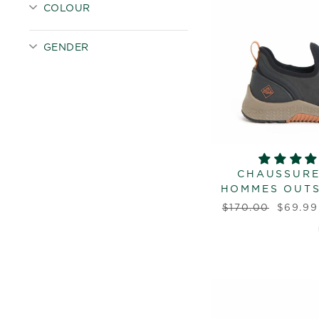
COLOUR
GENDER
CHAUSSURE
HOMMES OUTS
Prix
Prix
$170.00
$69.9
régulier
réduit