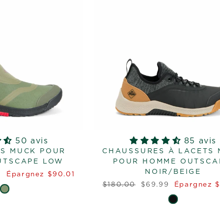
50 avis
85 avis
S MUCK POUR
CHAUSSURES À LACETS
UTSCAPE LOW
POUR HOMME OUTSCA
NOIR/BEIGE
9
Épargnez $90.01
Prix
Prix
$180.00
$69.99
Épargnez $
régulier
réduit