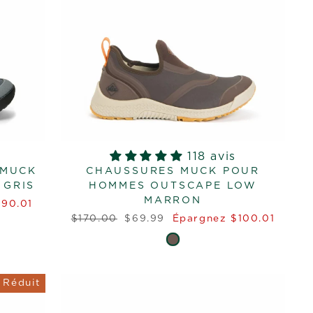
118 avis
 MUCK
CHAUSSURES MUCK POUR
 GRIS
HOMMES OUTSCAPE LOW
MARRON
$90.01
Prix
Prix
$170.00
$69.99
Épargnez $100.01
régulier
réduit
Réduit