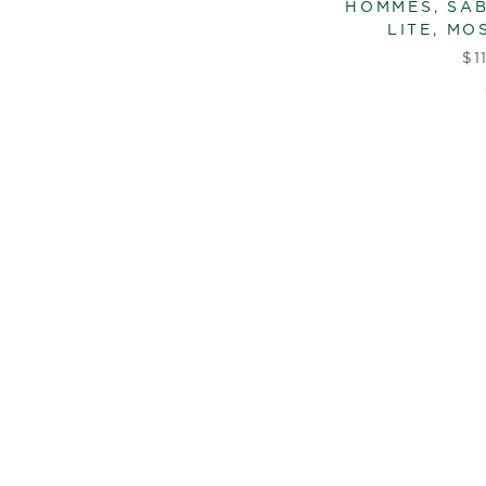
HOMMES, SA
LITE, M
$1