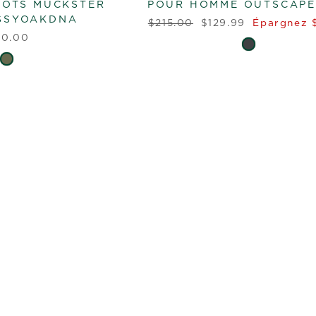
BOTS MUCKSTER
POUR HOMME OUTSCAPE
OSSYOAKDNA
Prix
Prix
$215.00
$129.99
Épargnez 
régulier
réduit
10.00