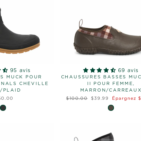
95 avis
69 avis
S MUCK POUR
CHAUSSURES BASSES MU
INALS CHEVILLE
II POUR FEMME,
/PLAID
MARRON/CARREAU
Prix
Prix
50.00
$100.00
$39.99
Épargnez 
régulier
réduit