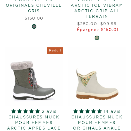
POUR FEMMES
POUR FEMMES
ORIGINALS CHEVILLE
ARCTIC ICE VIBRAM
GRIS
ARCTIC GRIP ALL
TERRAIN
$150.00
Prix
Prix
$250.00
$99.99
régulier
réduit
Épargnez $150.01
Réduit
2 avis
14 avis
CHAUSSURES MUCK
CHAUSSURES MUCK
POUR FEMMES
POUR FEMMES
ARCTIC APRES LACE
ORIGINALS ANKLE