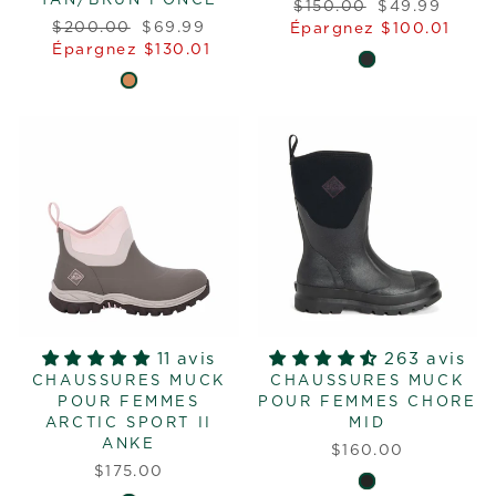
TAN/BRUN FONCÉ
Prix
Prix
$150.00
$49.99
Prix
Prix
$200.00
$69.99
régulier
réduit
Épargnez $100.01
régulier
réduit
Épargnez $130.01
11 avis
263 avis
CHAUSSURES MUCK
CHAUSSURES MUCK
POUR FEMMES
POUR FEMMES CHORE
ARCTIC SPORT II
MID
ANKE
$160.00
$175.00