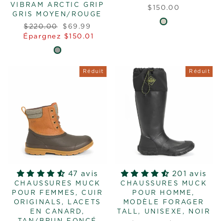
VIBRAM ARCTIC GRIP
$150.00
GRIS MOYEN/ROUGE
Prix
Prix
$220.00
$69.99
régulier
réduit
Épargnez $150.01
Réduit
Réduit
47 avis
201 avis
CHAUSSURES MUCK
CHAUSSURES MUCK
POUR FEMMES, CUIR
POUR HOMME,
ORIGINALS, LACETS
MODÈLE FORAGER
EN CANARD,
TALL, UNISEXE, NOIR