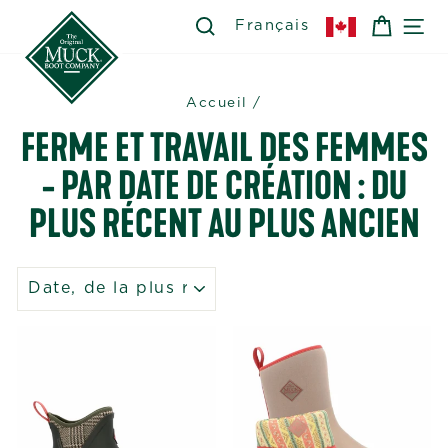
Passer
SEARCH
RECHERCHER
PANIE
NA
Français
au
contenu
Accueil
/
FERME ET TRAVAIL DES FEMMES
- PAR DATE DE CRÉATION : DU
PLUS RÉCENT AU PLUS ANCIEN
APPLIQUER