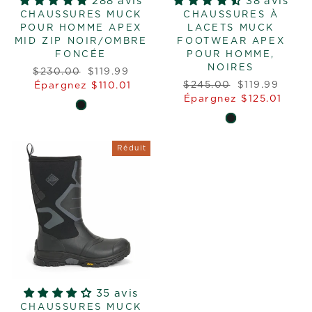
288 avis
38 avis
CHAUSSURES MUCK
CHAUSSURES À
POUR HOMME APEX
LACETS MUCK
MID ZIP NOIR/OMBRE
FOOTWEAR APEX
FONCÉE
POUR HOMME,
NOIRES
Prix
Prix
$230.00
$119.99
Prix
Prix
régulier
réduit
$245.00
$119.99
Épargnez $110.01
régulier
réduit
Épargnez $125.01
Réduit
35 avis
CHAUSSURES MUCK