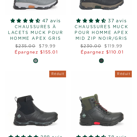
47 avis
37 avis
CHAUSSURES À
CHAUSSURES MUCK
LACETS MUCK POUR
POUR HOMME APEX
HOMME APEX GRIS
MID ZIP NOIR/GRIS
Prix
Prix
Prix
Prix
$235.00
$79.99
$230.00
$119.99
régulier
réduit
régulier
réduit
Épargnez $155.01
Épargnez $110.01
Réduit
Réduit