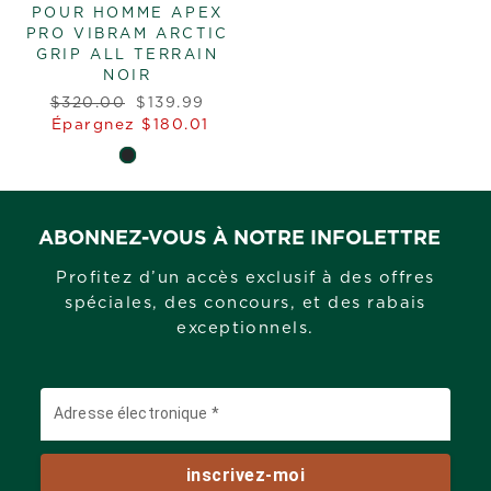
POUR HOMME APEX
PRO VIBRAM ARCTIC
GRIP ALL TERRAIN
NOIR
Prix
Prix
$320.00
$139.99
régulier
réduit
Épargnez $180.01
ABONNEZ-VOUS À NOTRE INFOLETTRE
Profitez d’un accès exclusif à des offres
spéciales, des concours, et des rabais
exceptionnels.