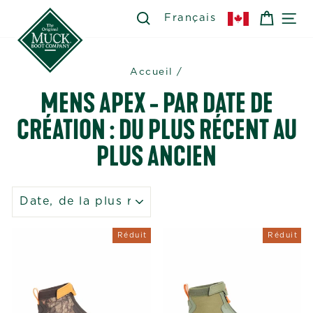
Passer
SEARCH
RECHERCHER
PANIE
NA
Français
au
contenu
Accueil
/
MENS APEX - PAR DATE DE
CRÉATION : DU PLUS RÉCENT AU
PLUS ANCIEN
APPLIQUER
Réduit
Réduit