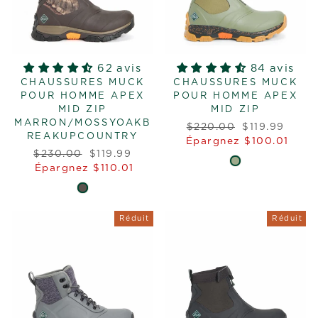
62 avis
84 avis
CHAUSSURES MUCK
CHAUSSURES MUCK
POUR HOMME APEX
POUR HOMME APEX
MID ZIP
MID ZIP
MARRON/MOSSYOAKB
Prix
Prix
$220.00
$119.99
REAKUPCOUNTRY
régulier
réduit
Épargnez $100.01
Prix
Prix
$230.00
$119.99
régulier
réduit
Épargnez $110.01
Réduit
Réduit