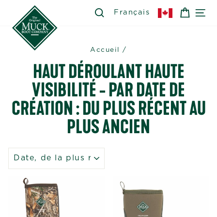
Passer
SEARCH
RECHERCHER
PANIE
NA
Français
au
contenu
Accueil
/
HAUT DÉROULANT HAUTE
VISIBILITÉ - PAR DATE DE
CRÉATION : DU PLUS RÉCENT AU
PLUS ANCIEN
APPLIQUER