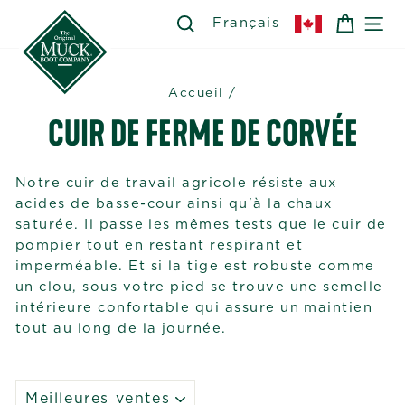
Passer
SEARCH
RECHERCHER
PANIE
NA
Français
au
contenu
Accueil
/
CUIR DE FERME DE CORVÉE
Notre cuir de travail agricole résiste aux
acides de basse-cour ainsi qu'à la chaux
saturée. Il passe les mêmes tests que le cuir de
pompier tout en restant respirant et
imperméable. Et si la tige est robuste comme
un clou, sous votre pied se trouve une semelle
intérieure confortable qui assure un maintien
tout au long de la journée.
APPLIQUER