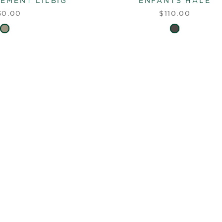
EMENT LILBIG
ENFANTS HALE
30.00
$110.00