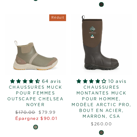
Réduit
64 avis
10 avis
CHAUSSURES MUCK
CHAUSSURES
POUR FEMMES
MONTANTES MUCK
OUTSCAPE CHELSEA
POUR HOMME,
NOYER
MODÈLE ARCTIC PRO,
BOUT EN ACIER,
Prix
Prix
$170.00
$79.99
MARRON, CSA
régulier
réduit
Épargnez $90.01
$260.00