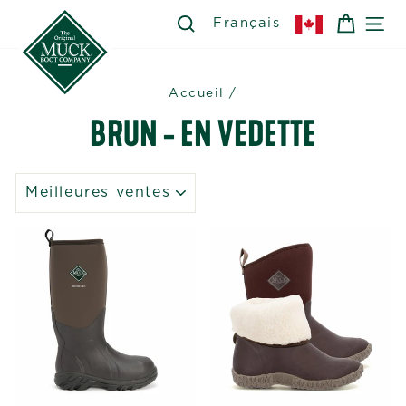
Passer
SEARCH
RECHERCHER
PANIE
NA
Français
au
contenu
Accueil
/
BRUN - EN VEDETTE
APPLIQUER