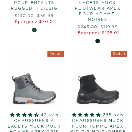
POUR ENFANTS
LACETS MUCK
RUGGED II LILBIG
FOOTWEAR APEX
POUR HOMME,
Prix
Prix
$130.00
$59.99
NOIRES
régulier
réduit
Épargnez $70.01
Prix
Prix
$245.00
$119.99
régulier
réduit
Épargnez $125.01
Réduit
Réduit
47 avis
288 avis
CHAUSSURES À
CHAUSSURES MUCK
LACETS MUCK POUR
POUR HOMME APEX