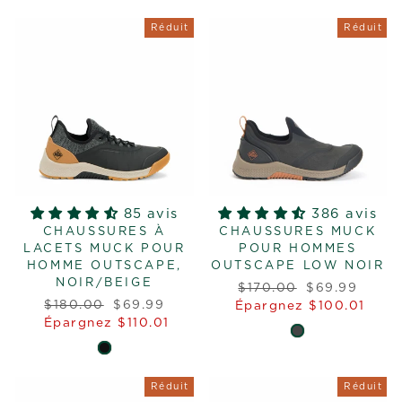
Réduit
Réduit
85 avis
386 avis
CHAUSSURES À
CHAUSSURES MUCK
LACETS MUCK POUR
POUR HOMMES
HOMME OUTSCAPE,
OUTSCAPE LOW NOIR
NOIR/BEIGE
Prix
Prix
$170.00
$69.99
Prix
Prix
$180.00
$69.99
régulier
réduit
Épargnez $100.01
régulier
réduit
Épargnez $110.01
Réduit
Réduit