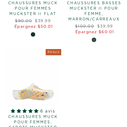
CHAUSSURES MUCK
CHAUSSURES BASSES
POUR FEMMES
MUCKSTER II POUR
MUCKSTER II FLAT
FEMME,
MARRON/CARREAUX
Prix
Prix
$90.00
$39.99
Prix
Prix
régulier
réduit
$100.00
$39.99
Épargnez $50.01
régulier
réduit
Épargnez $60.01
Réduit
6 avis
CHAUSSURES MUCK
POUR FEMMES,