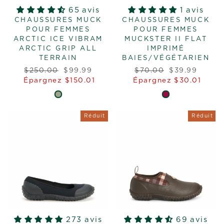
65 avis
1 avis
CHAUSSURES MUCK
CHAUSSURES MUCK
POUR FEMMES
POUR FEMMES
ARCTIC ICE VIBRAM
MUCKSTER II FLAT
ARCTIC GRIP ALL
IMPRIMÉ
TERRAIN
BAIES/VÉGÉTARIEN
Prix
Prix
Prix
Prix
$250.00
$99.99
$70.00
$39.99
régulier
réduit
régulier
réduit
Épargnez $150.01
Épargnez $30.01
Réduit
Réduit
273 avis
69 avis