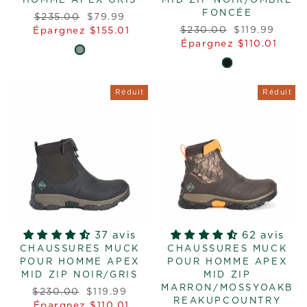
HOMME APEX GRIS
MID ZIP NOIR/OMBRE
FONCÉE
Prix
Prix
$235.00
$79.99
Prix
Prix
régulier
réduit
$230.00
$119.99
Épargnez $155.01
régulier
réduit
Épargnez $110.01
Réduit
Réduit
37 avis
62 avis
CHAUSSURES MUCK
CHAUSSURES MUCK
POUR HOMME APEX
POUR HOMME APEX
MID ZIP NOIR/GRIS
MID ZIP
MARRON/MOSSYOAKB
Prix
Prix
$230.00
$119.99
REAKUPCOUNTRY
régulier
réduit
Épargnez $110.01