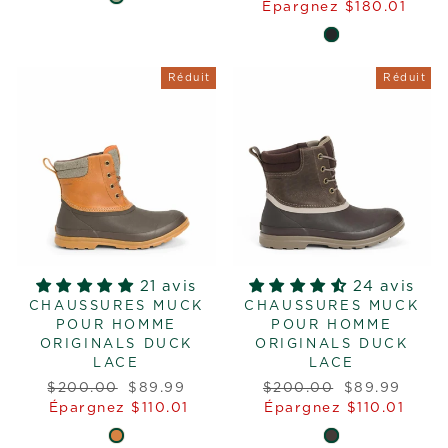
régulier
réduit
Épargnez $180.01
Réduit
Réduit
21 avis
24 avis
CHAUSSURES MUCK
CHAUSSURES MUCK
POUR HOMME
POUR HOMME
ORIGINALS DUCK
ORIGINALS DUCK
LACE
LACE
Prix
Prix
Prix
Prix
$200.00
$89.99
$200.00
$89.99
régulier
réduit
régulier
réduit
Épargnez $110.01
Épargnez $110.01