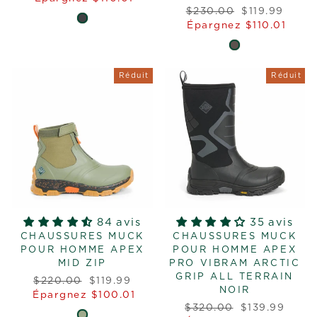
Prix
Prix
$230.00
$119.99
régulier
réduit
Épargnez $110.01
Réduit
Réduit
84 avis
35 avis
CHAUSSURES MUCK
CHAUSSURES MUCK
POUR HOMME APEX
POUR HOMME APEX
MID ZIP
PRO VIBRAM ARCTIC
GRIP ALL TERRAIN
Prix
Prix
$220.00
$119.99
NOIR
régulier
réduit
Épargnez $100.01
Prix
Prix
$320.00
$139.99