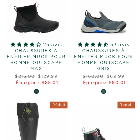
25 avis
53 avis
CHAUSSURES À
CHAUSSURES À
ENFILER MUCK POUR
ENFILER MUCK POUR
HOMME OUTSCAPE
HOMME OUTSCAPE
MAX
GRIS
Prix
Prix
Prix
Prix
$215.00
$129.99
$160.00
$69.99
régulier
réduit
régulier
réduit
Épargnez $85.01
Épargnez $90.01
Réduit
Réduit