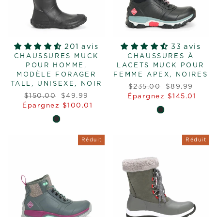
201 avis
33 avis
CHAUSSURES MUCK
CHAUSSURES À
POUR HOMME,
LACETS MUCK POUR
MODÈLE FORAGER
FEMME APEX, NOIRES
TALL, UNISEXE, NOIR
Prix
Prix
$235.00
$89.99
Prix
Prix
$150.00
$49.99
régulier
réduit
Épargnez $145.01
régulier
réduit
Épargnez $100.01
Réduit
Réduit