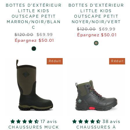
BOTTES D'EXTÉRIEUR
BOTTES D'EXTÉRIEUR
LITTLE KIDS
LITTLE KIDS
OUTSCAPE PETIT
OUTSCAPE PETIT
MARRON/NOIR/BLAN
NOYER/NOIR/VERT
C
Prix
Prix
$120.00
$69.99
Prix
Prix
$120.00
$69.99
régulier
réduit
Épargnez $50.01
régulier
réduit
Épargnez $50.01
Réduit
Réduit
17 avis
38 avis
CHAUSSURES MUCK
CHAUSSURES À