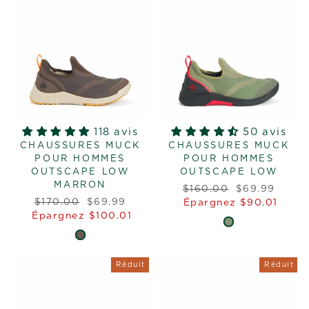
118 avis
50 avis
CHAUSSURES MUCK
CHAUSSURES MUCK
POUR HOMMES
POUR HOMMES
OUTSCAPE LOW
OUTSCAPE LOW
MARRON
Prix
Prix
$160.00
$69.99
Prix
Prix
$170.00
$69.99
régulier
réduit
Épargnez $90.01
régulier
réduit
Épargnez $100.01
Réduit
Réduit