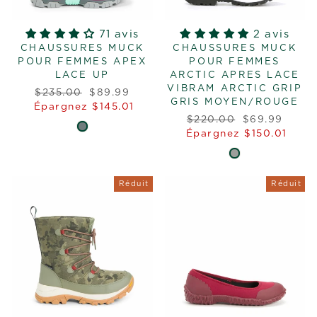
71 avis
2 avis
CHAUSSURES MUCK
CHAUSSURES MUCK
POUR FEMMES APEX
POUR FEMMES
LACE UP
ARCTIC APRES LACE
VIBRAM ARCTIC GRIP
Prix
Prix
$235.00
$89.99
GRIS MOYEN/ROUGE
régulier
réduit
Épargnez $145.01
Prix
Prix
$220.00
$69.99
régulier
réduit
Épargnez $150.01
Réduit
Réduit