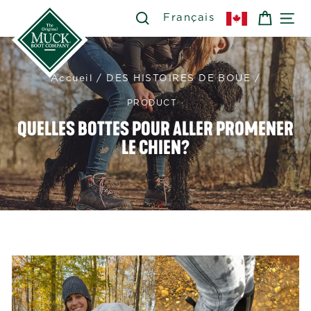
Passer
SEARCH
RECHERCHER
PANIE
NA
Français
au
contenu
Accueil
/
DES HISTOIRES DE BOUE
/
PRODUCT
·
QUELLES BOTTES POUR ALLER PROMENER
LE CHIEN?