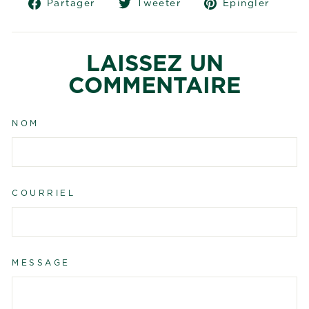
Partager
Tweeter
Épin
Partager
Tweeter
Épingler
sur
sur
sur
Facebook
Twitter
Pint
LAISSEZ UN
COMMENTAIRE
NOM
COURRIEL
MESSAGE