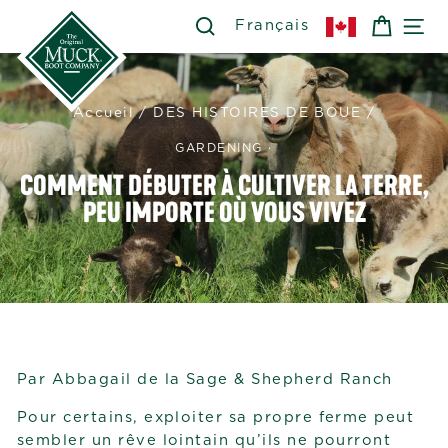
Passer
SEARCH
RECHERCHER
PANIE
NA
Français
au
contenu
Accueil
/
DES HISTOIRES DE BOUE
/
GARDENING
·
COMMENT DÉBUTER À CULTIVER LA TERRE,
PEU IMPORTE OÙ VOUS VIVEZ
Par Abbagail de la Sage & Shepherd Ranch
Pour certains, exploiter sa propre ferme peut
sembler un rêve lointain qu’ils ne pourront